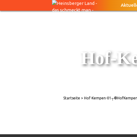
Aktuell
Hof-K
Startseite
> Hof-Kempen-01┬®HofKempe