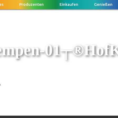
es
Produzenten
Einkaufen
Genießen
empen-01┬®Hof
n