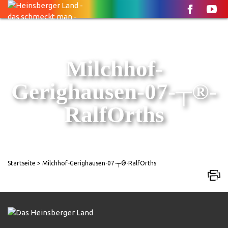
Milchhof-
Gerighausen-07-┬®-
RalfOrths
Startseite
> Milchhof-Gerighausen-07-┬®-RalfOrths