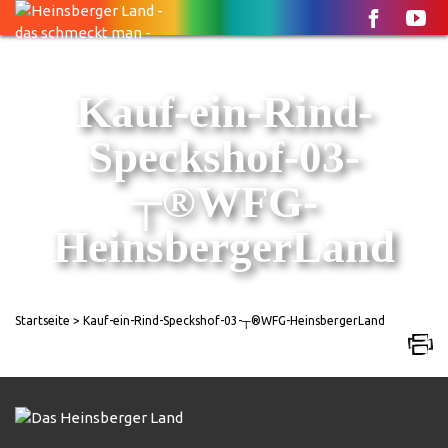
Kauf-ein-Rind-
Speckshof-03-
┬®WFG-
HeinsbergerLand
Startseite
> Kauf-ein-Rind-Speckshof-03-┬®WFG-HeinsbergerLand