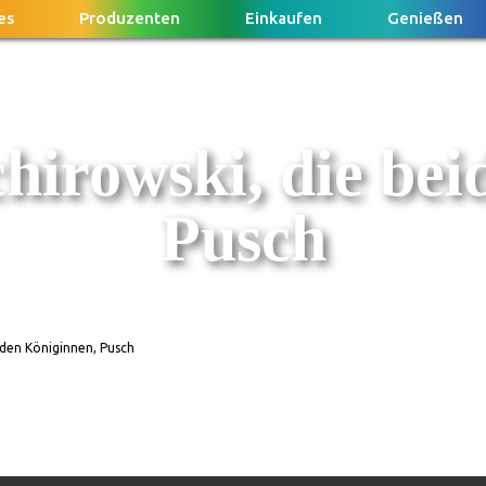
es
Produzenten
Einkaufen
Genießen
hirowski, die be
Pusch
iden Königinnen, Pusch