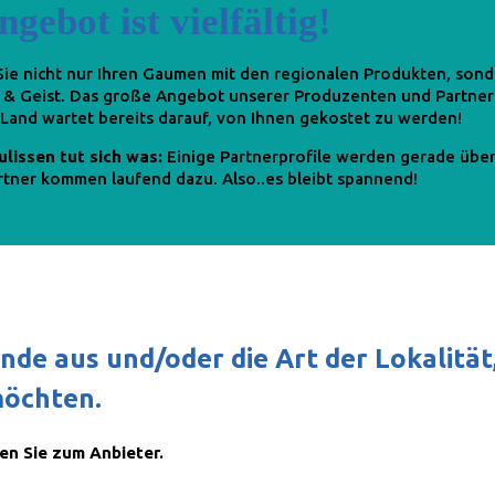
gebot ist vielfältig!
e nicht nur Ihren Gaumen mit den regionalen Produkten, sond
 & Geist. Das große Angebot unserer Produzenten und Partner
Land wartet bereits darauf, von Ihnen gekostet zu werden!
ulissen tut sich was:
Einige Partnerprofile werden gerade über
tner kommen laufend dazu. Also..es bleibt spannend!
de aus und/oder die Art der Lokalität,
möchten.
en Sie zum Anbieter.