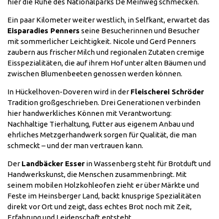
hier die Ruhe des Nationalparks De Meinweg schmecken.
Ein paar Kilometer weiter westlich, in Selfkant, erwartet das
Eisparadies Penners
seine Besucherinnen und Besucher
mit sommerlicher Leichtigkeit. Nicole und Gerd Penners
zaubern aus frischer Milch und regionalen Zutaten cremige
Eisspezialitäten, die auf ihrem Hof unter alten Bäumen und
zwischen Blumenbeeten genossen werden können.
In Hückelhoven-Doveren wird in der
Fleischerei Schröder
Tradition großgeschrieben. Drei Generationen verbinden
hier handwerkliches Können mit Verantwortung:
Nachhaltige Tierhaltung, Futter aus eigenem Anbau und
ehrliches Metzgerhandwerk sorgen für Qualität, die man
schmeckt – und der man vertrauen kann.
Der
Landbäcker Esser
in Wassenberg steht für Brotduft und
Handwerkskunst, die Menschen zusammenbringt. Mit
seinem mobilen Holzkohleofen zieht er über Märkte und
Feste im Heinsberger Land, backt knusprige Spezialitäten
direkt vor Ort und zeigt, dass echtes Brot noch mit Zeit,
Erfahrung und Leidenschaft entsteht.