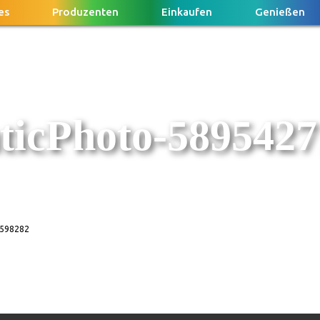
es
Produzenten
Einkaufen
Genießen
ticPhoto-5895427
.598282