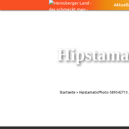
Aktuell
Hipstama
Startseite
> HipstamaticPhoto-589542713