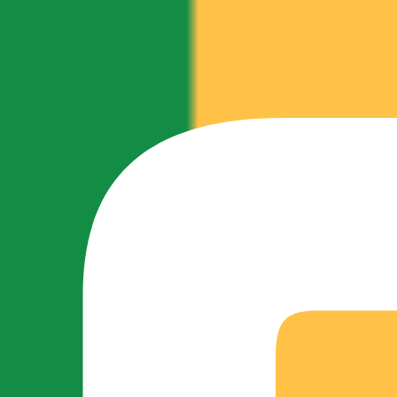
Aktuelles
Produzenten
Aktuelles
Back- & Teigwaren
Impressum
Bier
Datenschutz
Eier
Über uns
Feinkost & Marmelade
Fisch
Fleisch & Wurst
Geflügel
Getreide, Hülsenfrüchte, Mehl &
Nüsse
Honig & Imkereiprodukte
Milch & Käse
Obst, Gemüse & Kartoffeln
Senf & Gewürze
arke –c/o Wirtschaftsförderungsgesellschaft für den Kreis Heinsberg mbH - Klost